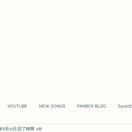
HOME
NEWS
MOVIE
MUSIC 
YOUTUBE
NEW SONGS
FANBOX BLOG
Sound
9年6月11日
読了時間: 1分