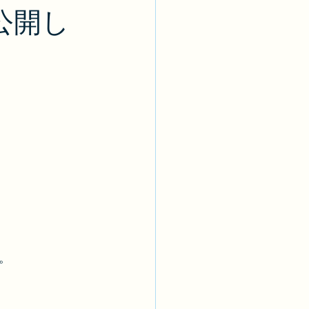
公開し
。