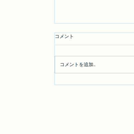
コメント
コメントを追加…
【BGM素材】「夢籠り」を公
開しました。