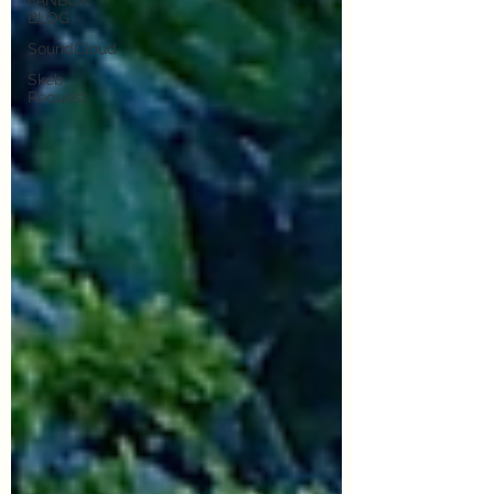
FANBOX
BLOG
SoundCloud
Skeb
Request