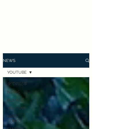
Enrai Mirai
NEWS
YOUTUBE
全ての記事
NEWS
REMAKE
YOUTUBE
NEW
SONGS