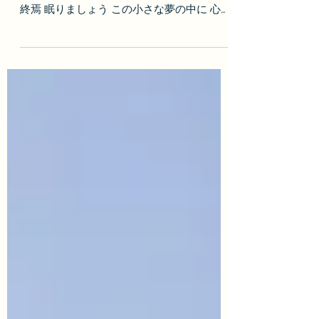
BGM素材「夢籠り」を公開しました。 閉ざ
された扉の前で 朝と夜を迎えては繰り返す
終焉 眠りましょう この小さな夢の中に 心を
うずめて 閉ざされた小さな世界で、意識だ
けが静かに夢を見続ける。 そこが楽園なの
か、悲しみの底なのかは、誰にも分からな
い。 淡く揺れるオルゴールの音で描いた、
短めの静かな曲です。 使用楽器はオルゴー
ルの他にオカリナやストリングスなど。 繰
り返す夢、ということでリピート対応曲とな
っています。 この作品はMUSICページより
ダウンロード（MP3形式）することができま
す。 利用する際は利用規約に遵守しご利用
下さい。 利用報告、当サイトへのリンクは
必須ではありません。 【禁止事項】 ・楽曲
の再加工、再配布、無断転載。 ・楽曲への
直リンク。 ・曲の複製（コピー）、または
引用、編曲。 ・公序良俗に反するサイト、
政治団体、及びこれらに関連・支援するサイ
トでの使用。