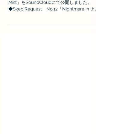
Skebリクエスト曲「Nightmare in the
Mist」をSoundCloudにて公開しました。
◆Skeb Request No.12「Nightmare in the
Mist」 skebリクエストのため、
SoundCloud限定公開の楽曲となります。...