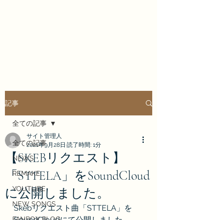
Enrai Mirai
記事
全ての記事
サイト管理人
全ての記事
2021年9月28日
読了時間: 1分
【SKEBリクエスト】
NEWS
「STTELA」をSoundCloud
REMAKE
YOUTUBE
に公開しました。
NEW SONGS
Skebリクエスト曲「STTELA」を
FANBOX BLOG
SoundCloudにて公開しました。