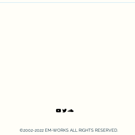
【BGM素材】「The Silver
【キ
Lining」を公開しました。
Yo
した
©2002-2022 EM-WORKS ALL RIGHTS RESERVED.