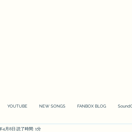
HOME
NEWS
MOVIE
MUSIC 
YOUTUBE
NEW SONGS
FANBOX BLOG
Sound
2年4月8日
読了時間: 1分