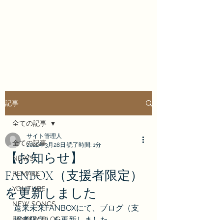
Enrai Mirai
記事
全ての記事
サイト管理人
全ての記事
2022年3月28日
読了時間: 1分
【お知らせ】
NEWS
FANBOX（支援者限定）
REMAKE
YOUTUBE
を更新しました
NEW SONGS
遠来未来FANBOXにて、ブログ（支
FANBOX BLOG
援者限定）を更新しました。