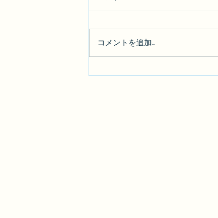
コメントを追加…
【BGM素材】「夢籠り」を公
開しました。