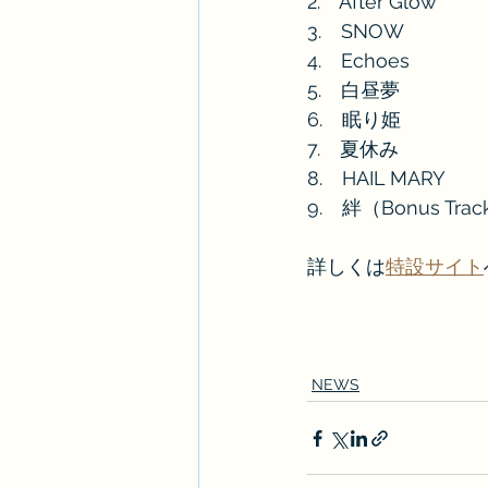
2.　After Glow
3.　SNOW
4.　Echoes
5.　白昼夢 
6.　眠り姫
7.　夏休み
8.　HAIL MARY
9.　絆（Bonus Tr
詳しくは
特設サイト
NEWS