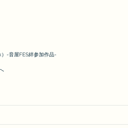
ack）-音屋FES絆参加作品-
へ