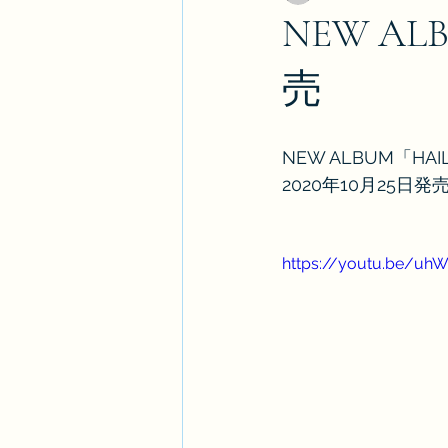
NEW ALB
売
NEW ALBUM「HA
2020年10月25日発
https://youtu.be/uh