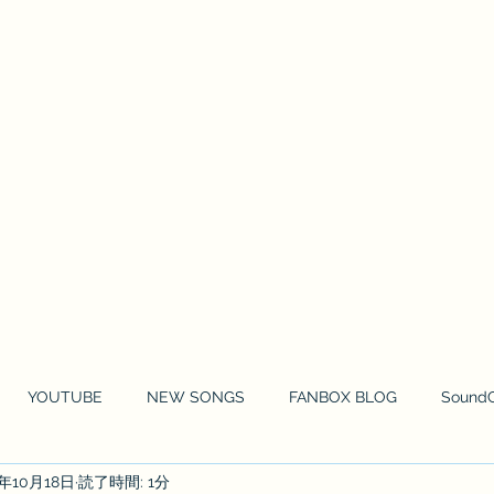
HOME
NEWS
MOVIE
MUSIC 
YOUTUBE
NEW SONGS
FANBOX BLOG
Sound
0年10月18日
読了時間: 1分