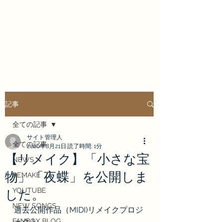
Enrai Mirai
記事
全ての記事
サイト管理人
全ての記事
2020年8月21日
読了時間: 1分
【リメイク】「小さな宝
NEWS
物」「夜蝶」を公開しま
REMAKE
YOUTUBE
した。
NEW SONGS
過去公開作品（MIDI)リメイクプロジ
FANBOX BLOG
ェクト