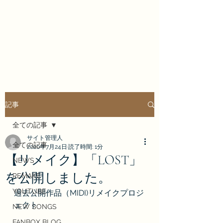
Enrai Mirai
記事
全ての記事
サイト管理人
全ての記事
2020年7月24日
読了時間: 1分
【リメイク】「LOST」
NEWS
を公開しました。
REMAKE
YOUTUBE
過去公開作品（MIDI)リメイクプロジ
ェクト
NEW SONGS
FANBOX BLOG