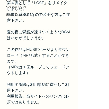
第４弾として「LOST」をリメイク
SoundCloud
しました。
※怖い系BGMなので苦手な方はご注
Skeb Request
意下さい。
夏の夜に背筋が凍りつくようなBGM
はいかがでしょうか。
この作品はMUSICページよりダウン
ロード（MP3形式）することができ
ます。
（MP3は１回ループしてフェードア
ウトします）
利用する際は利用規約に遵守しご利
用下さい。
利用報告、当サイトへのリンクは必
須ではありません。