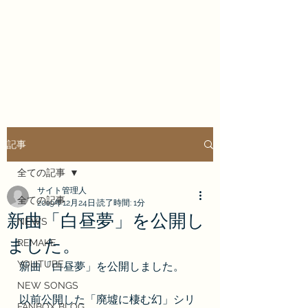
Enrai Mirai
記事
全ての記事
サイト管理人
全ての記事
2019年12月24日
読了時間: 1分
新曲「白昼夢」を公開し
NEWS
ました。
REMAKE
YOUTUBE
新曲「白昼夢」を公開しました。
NEW SONGS
以前公開した「廃墟に棲む幻」シリ
FANBOX BLOG