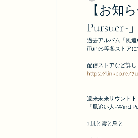
【お知ら
Pursu
過去アルバム「風追い人-
iTunes等各スト
配信ストアなど詳し
https://linkco.re/7
遠来未来サウンドトラッ
「風追い人-Wind Pu
1.風と雲と鳥と