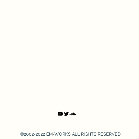
【BGM素材】「The Silver
【キ
Lining」を公開しました。
Yo
した
©2002-2022 EM-WORKS ALL RIGHTS RESERVED.