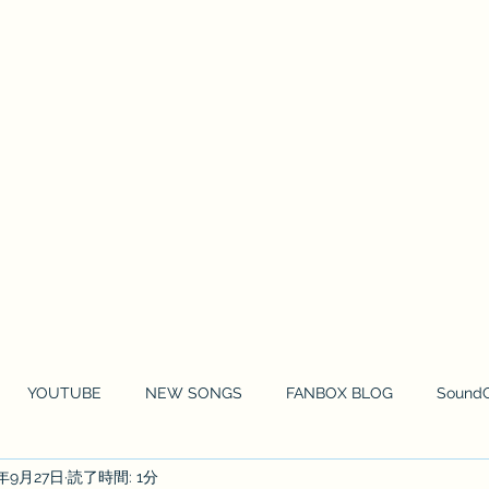
HOME
NEWS
MOVIE
MUSIC 
YOUTUBE
NEW SONGS
FANBOX BLOG
Sound
9年9月27日
読了時間: 1分