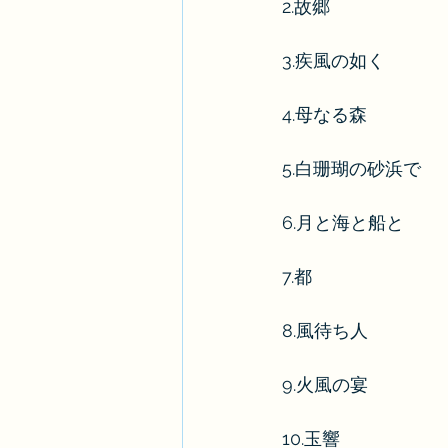
2.故郷
3.疾風の如く
4.母なる森
5.白珊瑚の砂浜で
6.月と海と船と
7.都
8.風待ち人
9.火風の宴
10.玉響