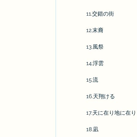
11.交錯の街
12.末裔
13.風祭
14.浮雲
15.流
16.天翔ける
17.天に在り地に在り
18.凪