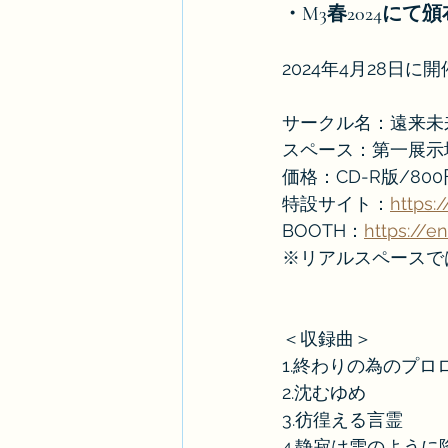
・M3春2024にて
2024年4月28日
サークル名：遠来未
スペース：第一展示場 M
価格：CD-R版/800
特設サイト：
https:
BOOTH：
https://e
※リアルスペースで
＜収録曲＞
1.終わりの為のプロ
2.沈むゆめ
3.彷徨える言霊
4.静寂は雪のように