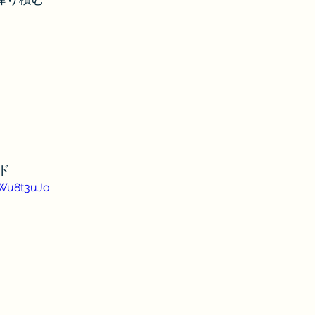
ド
vWu8t3uJo