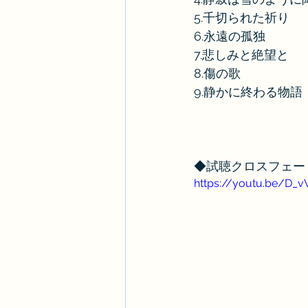
5.千切られた祈り
6.永遠の孤独
7.悲しみと絶望と
8.傷の歌
9.静かに終わる物語
◆試聴クロスフェー
https://youtu.be/D_