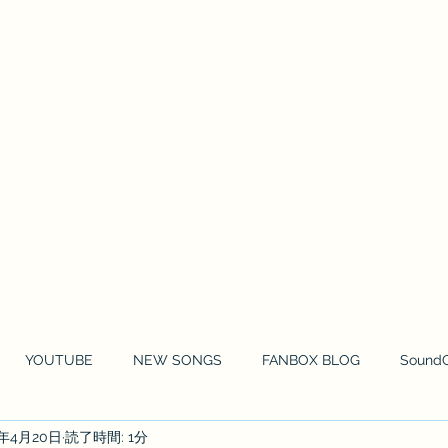
HOME
NEWS
MOVIE
MUSIC 
YOUTUBE
NEW SONGS
FANBOX BLOG
Sound
4年4月20日
読了時間: 1分