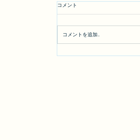
コメント
コメントを追加…
【BGM素材】「夢籠り」を公
開しました。