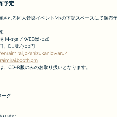
頒布予定
に開催される同人音楽イベントM3の下記スペースにて頒布
来
-13a / WEB黒-028
円、DL版/700円
//enraimirai.jp/shizukaniowaru/
nraimirai.booth.pm
は、CD-R版のみのお取り扱いとなります。
ローグ
降り積む