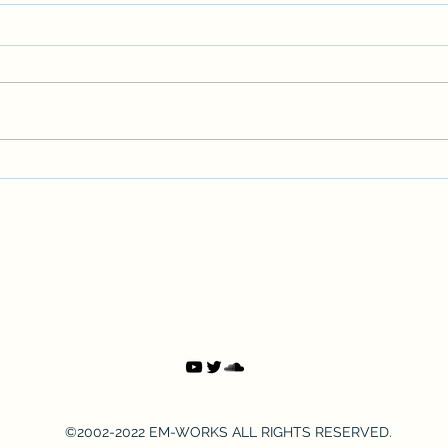
【BGM素材】「The Silver
【キ
Lining」を公開しました。
Yo
した
©2002-2022 EM-WORKS ALL RIGHTS RESERVED.