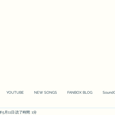
HOME
NEWS
MOVIE
MUSIC 
YOUTUBE
NEW SONGS
FANBOX BLOG
Sound
2年5月11日
読了時間: 1分