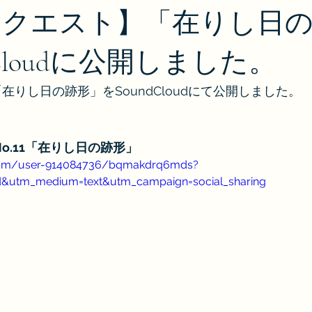
Bリクエスト】「在りし日
dCloudに公開しました。
「在りし日の跡形」をSoundCloudにて公開しました。
t　No.11「在りし日の跡形」
.com/user-914084736/bqmakdrq6mds?
d&utm_medium=text&utm_campaign=social_sharing