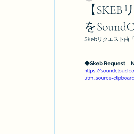
【SKE
をSoun
Skebリクエスト曲
◆Skeb Reques
https://soundcloud
utm_source=clipboar