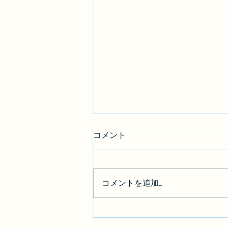
コメント
コメントを追加…
【BGM素材】「夢籠り」を公
開しました。