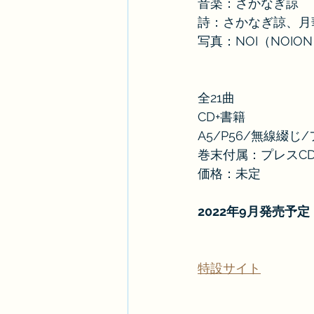
音楽：さかなぎ諒
詩：さかなぎ諒、月
写真：NOI（NOIO
全21曲
CD+書籍
A5/P56/無線綴
巻末付属：プレスCD
価格：未定
2022年9月発売予定
特設サイト