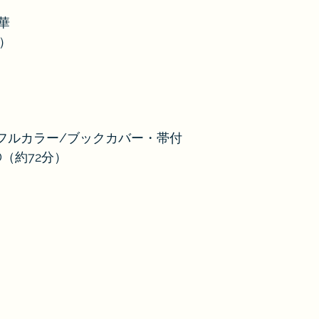
華
N）
じ/フルカラー/ブックカバー・帯付
（約72分）