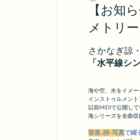
【お知ら
メトリー
さかなぎ諒
「水平線シ
海や空、水をイメー
インストゥルメント
以前MIDIで公開し
海シリーズを全曲収
音楽×詩×写真
で綴