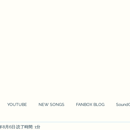
HOME
NEWS
MOVIE
MUSIC 
YOUTUBE
NEW SONGS
FANBOX BLOG
Sound
2年8月6日
読了時間: 1分