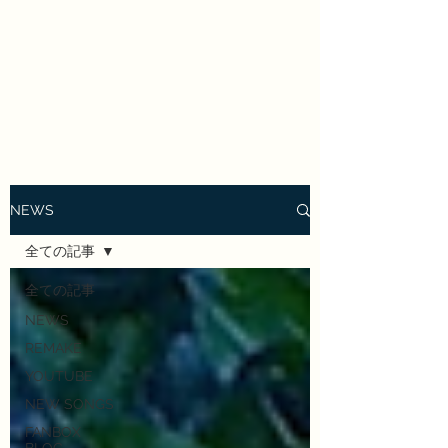
Enrai Mirai
NEWS
全ての記事
全ての記事
NEWS
REMAKE
YOUTUBE
NEW SONGS
FANBOX