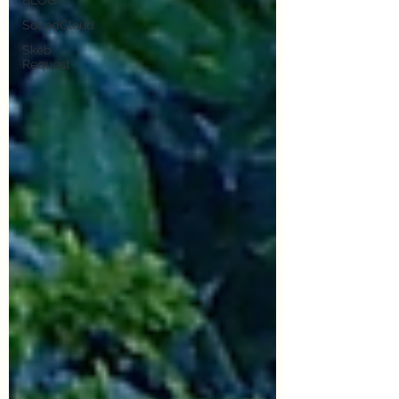
BLOG
SoundCloud
Skeb
Request