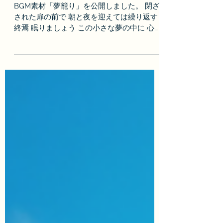
開しました。
BGM素材「夢籠り」を公開しました。 閉ざ
された扉の前で 朝と夜を迎えては繰り返す
終焉 眠りましょう この小さな夢の中に 心を
うずめて 閉ざされた小さな世界で、意識だ
けが静かに夢を見続ける。 そこが楽園なの
か、悲しみの底なのかは、誰にも分からな
い。 淡く揺れるオルゴールの音で描いた、
短めの静かな曲です。 使用楽器はオルゴー
ルの他にオカリナやストリングスなど。 繰
り返す夢、ということでリピート対応曲とな
っています。 この作品はMUSICページより
ダウンロード（MP3形式）することができま
す。 利用する際は利用規約に遵守しご利用
下さい。 利用報告、当サイトへのリンクは
必須ではありません。 【禁止事項】 ・楽曲
の再加工、再配布、無断転載。 ・楽曲への
直リンク。 ・曲の複製（コピー）、または
引用、編曲。 ・公序良俗に反するサイト、